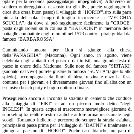
optare per la seconda passeggiata(più impegnativa). Attraverso un
sentiero ombreggiato e nascosto tra gli ulivi, potete raggiungere in
circa due ore(a buon passo) il villaggio di "HORIO'",sito sulla parte
più alta dell'isola. Lungo il tragitto incrocerete la "VECCHIA
SCUOLA", da dove si può raggiungere facilmente la "CROCE"
posta dagli isolani sulla collina di "KALODIKI" in memoria delle
battaglie combattute dagli otonioti nel 1573 contro i pirati guidati dal
famoso "BARBAROSSA".
Camminando ancora per 1km si giunge alla chiesa
della"PANAGHIA" (Madonna). Ogni anno, in agosto, viene
celebrata dagli abitanti del posto e dai turisti, una grande festa di
paese in onore della Madonna. Sulle note del famoso "SIRTAKI"
(suonato dal vivo) potrete gustare la famosa "SUVLA"(agnello allo
spiedo), accompagnata da fiumi di birra, retzina e ouzo.La festa
continua per i giovani e i diversamente giovani fino all'alba,con un
esclusivo beach party e bagno notturno finale.
Proseguendo ancora si incontra la stradina in cemento che conduce
alla spiaggia di "FIKI" e ad un piccolo molo detto "degli
INGLESI". In queste acque si trascorrono meravigliose giornate di
snorkeling tra relitti e resti di antiche anfore ormai incastonate negli
scogli. Tornando indietro e percorrendo sempre la strada asfaltata
principale si passa prima per il villaggio di "DAFNI" e finalmente si
giunge al paesino di "HORIO". Poche case bianche, un paio di