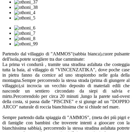
Partendo dal villaggio di "AMMOS"(sabbia bianca),cuore pulsante
dell'isola,potete scegliere tra due camminate:
La prima vi condurrà , tramite una stradina asfaltata che costeggia
tutta la baia, al villaggio di "VINCENZATIKA", dove poche case
in pietra fanno da cornice ad uno strapiombo nelle gola della
montagna.Sempre percorrendo la stessa strada (prima di giungere al
villaggio),si incrocia un vecchio deposito di materiali edili che
nasconde un sentiero circondato da siepi di salvia e
mirto.Percorrendolo per circa 20 minuti ,lungo la parete sud-ovest
della costa, si passa dalle "PISCINE" e si giunge ad un "DOPPIO
ARCO" naturale di roccia bianchissima che si chiude nel mare.
Sempre partendo dalla spiaggia di "AMMOS", (meta dei più pigri e
di famiglie con bambini che troverete intenti a gioocare con la
bianchissima sabbia), percorrendo la stessa stradina asfaltata potrete