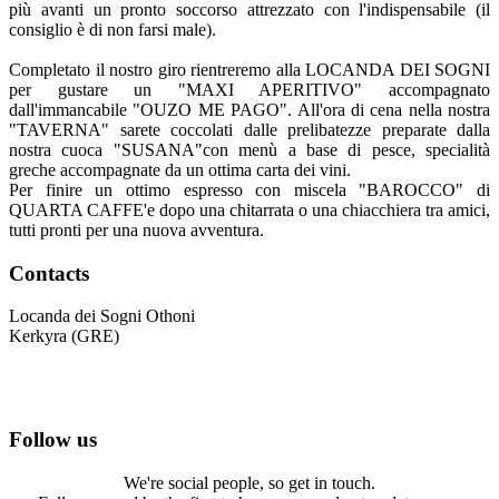
più avanti un pronto soccorso attrezzato con l'indispensabile (il
consiglio è di non farsi male).
Completato il nostro giro rientreremo alla LOCANDA DEI SOGNI
per gustare un "MAXI APERITIVO" accompagnato
dall'immancabile "OUZO ME PAGO". All'ora di cena nella nostra
"TAVERNA" sarete coccolati dalle prelibatezze preparate dalla
nostra cuoca "SUSANA"con menù a base di pesce, specialità
greche accompagnate da un ottima carta dei vini.
Per finire un ottimo espresso con miscela "BAROCCO" di
QUARTA CAFFE'e dopo una chitarrata o una chiacchiera tra amici,
tutti pronti per una nuova avventura.
Contacts
Locanda dei Sogni Othoni
Kerkyra (GRE)
Mobile: +39 3389133099
Tel.: +30 (0) 2663079020
Mob.: +30 6978911764
Follow us
We're social people, so get in touch.