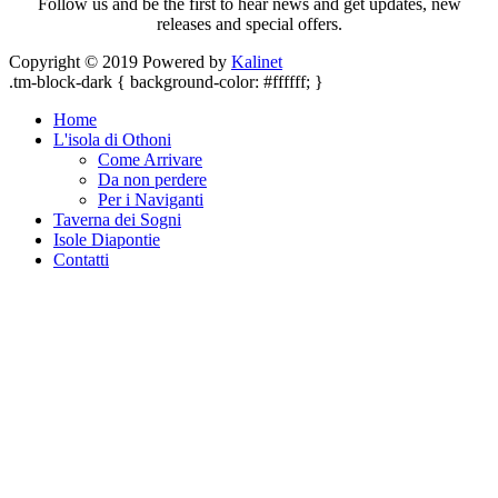
Follow us and be the first to hear news and get updates, new
releases and special offers.
Copyright © 2019 Powered by
Kalinet
.tm-block-dark { background-color: #ffffff; }
Home
L'isola di Othoni
Come Arrivare
Da non perdere
Per i Naviganti
Taverna dei Sogni
Isole Diapontie
Contatti