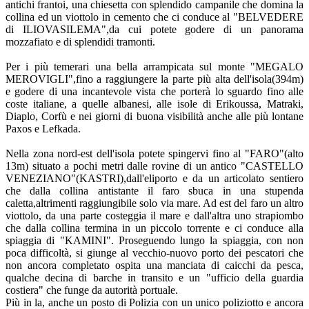
antichi frantoi, una chiesetta con splendido campanile che domina la
collina ed un viottolo in cemento che ci conduce al "BELVEDERE
di ILIOVASILEMA",da cui potete godere di un panorama
mozzafiato e di splendidi tramonti.
Per i più temerari una bella arrampicata sul monte "MEGALO
MEROVIGLI",fino a raggiungere la parte più alta dell'isola(394m)
e godere di una incantevole vista che porterà lo sguardo fino alle
coste italiane, a quelle albanesi, alle isole di Erikoussa, Matraki,
Diaplo, Corfù e nei giorni di buona visibilità anche alle più lontane
Paxos e Lefkada.
Nella zona nord-est dell'isola potete spingervi fino al "FARO"(alto
13m) situato a pochi metri dalle rovine di un antico "CASTELLO
VENEZIANO"(KASTRI),dall'eliporto e da un articolato sentiero
che dalla collina antistante il faro sbuca in una stupenda
caletta,altrimenti raggiungibile solo via mare. Ad est del faro un altro
viottolo, da una parte costeggia il mare e dall'altra uno strapiombo
che dalla collina termina in un piccolo torrente e ci conduce alla
spiaggia di "KAMINI". Proseguendo lungo la spiaggia, con non
poca difficoltà, si giunge al vecchio-nuovo porto dei pescatori che
non ancora completato ospita una manciata di caicchi da pesca,
qualche decina di barche in transito e un "ufficio della guardia
costiera" che funge da autorità portuale.
Più in la, anche un posto di Polizia con un unico poliziotto e ancora