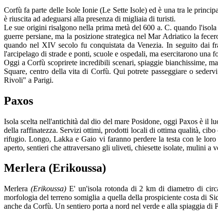
Corfù fa parte delle Isole Ionie (Le Sette Isole) ed è una tra le princip
è riuscita ad adeguarsi alla presenza di migliaia di turisti.
Le sue origini risalgono nella prima metà del 600 a. C. quando l'isola
guerre persiane, ma la posizione strategica nel Mar Adriatico la fecer
quando nel XIV secolo fu conquistata da Venezia. In seguito dai fra
l'arcipelago di strade e ponti, scuole e ospedali, ma esercitarono una f
Oggi a Corfù scoprirete incredibili scenari, spiaggie bianchissime, ma
Square, centro della vita di Corfù. Qui potrete passeggiare o sedervi
Rivoli" a Parigi.
Paxos
Isola scelta nell'antichità dal dio del mare Posidone, oggi Paxos è il l
della raffinatezza. Servizi ottimi, prodotti locali di ottima qualità, c
rifugio. Longo, Lakka e Gaio vi faranno perdere la testa con le loro b
aperto, sentieri che attraversano gli uliveti, chiesette isolate, mulini a
Merlera (Erikoussa)
Merlera
(Erikoussa)
E' un'isola rotonda di 2 km di diametro di circa
morfologia del terreno somiglia a quella della prospiciente costa di S
anche da Corfù. Un sentiero porta a nord nel verde e alla spiaggia di 