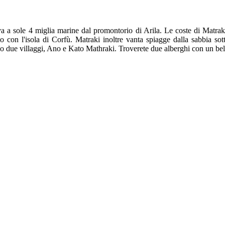
ova a sole 4 miglia marine dal promontorio di Arila. Le coste di Matr
to con l'isola di Corfù. Matraki inoltre vanta spiagge dalla sabbia sot
ono due villaggi, Ano e Kato Mathraki. Troverete due alberghi con un be