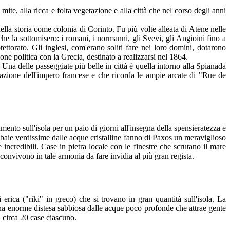
mite, alla ricca e folta vegetazione e alla città che nel corso degli anni
lla storia come colonia di Corinto. Fu più volte alleata di Atene nelle
he la sottomisero: i romani, i normanni, gli Svevi, gli Angioini fino a
torato. Gli inglesi, com'erano soliti fare nei loro domini, dotarono
one politica con la Grecia, destinato a realizzarsi nel 1864.
Una delle passeggiate più belle in città è quella intorno alla Spianada
upazione dell'impero francese e che ricorda le ampie arcate di "Rue de
mento sull'isola per un paio di giorni all'insegna della spensieratezza e
le baie verdissime dalle acque cristalline fanno di Paxos un meraviglioso
incredibili. Case in pietra locale con le finestre che scrutano il mare
a convivono in tale armonia da fare invidia al più gran regista.
rica ("riki" in greco) che si trovano in gran quantità sull'isola. La
 una enorme distesa sabbiosa dalle acque poco profonde che attrae gente
 circa 20 case ciascuno.