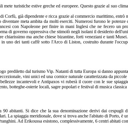
ali mete turistiche estive greche ed europeee. Questo grazie al suo clima 
 di Corfù, già dipendente e ricca grazie al commercio marittimo, entrò ne
o diventare meta ambita da molti eserciti. Numerosi furono le potenze c
ncesi con Napoleone per finire in mani Inglesi che ne fecero un protet
orma di governo oppressiva che stimolò negli isolani il desiderio dell'uni
re chiarissimo ma anche chiese bizantine, forti veneziani e tanti Musei. 
 in uno dei tanti caffè sotto l'Arco di Liston, costruito durante l'occ
uogo prediletto dal turismo Vip. Natanti di tutta Europa si danno appunta
ibo eccezionale, vini unici ed una cornice naturale caratterizzata da picco
ellezze incantevoli e Antipaxos vi ruberà il cuore con le sue spiaggie 
 vento, botteghe-osterie locali, sagre popolari e festival di musica classic
 90 abitanti. Si dice che la sua denominazione derivi dai cespugli di e
idari. La spiaggia meridionale, dove si trova anche l'abitato di Porto, è
Pranghini. Ad Erikoussa esistono, complessivamente, 6 centri abitati con