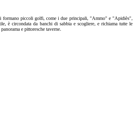
aki formano piccoli golfi, come i due principali, "Ammo" e "Apidiès",
tile, è circondata da banchi di sabbia e scogliere, e richiama tutte le
l panorama e pittoresche taverne.